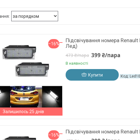
Підсвічування номера Renault
–16%
Лед)
399 ₴/пара
473 ₴/пара
В наявності
Купити
Led1
Залишилось 25 днів
Підсвічування номера Renault
–16%