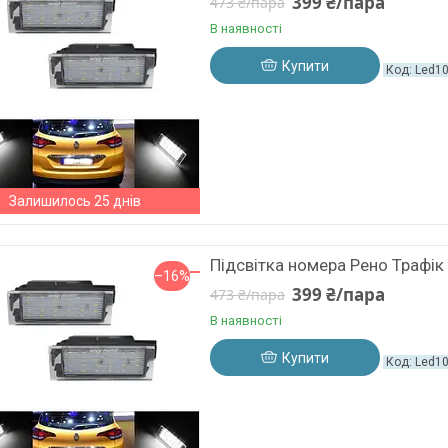
399 ₴/пара
473 ₴/пара
В наявності
Купити
Led1
Залишилось 25 днів
Підсвітка номера Рено Трафік 
–16%
399 ₴/пара
473 ₴/пара
В наявності
Купити
Led1