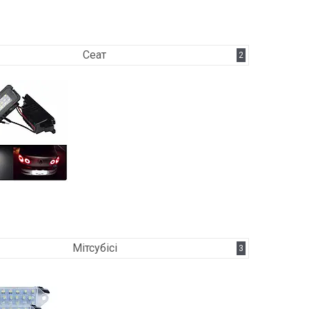
Сеат
2
Мітсубісі
3