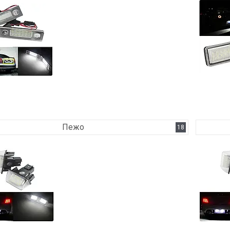
Пежо
18