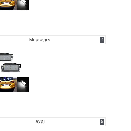
Мерседес
4
Ауді
5