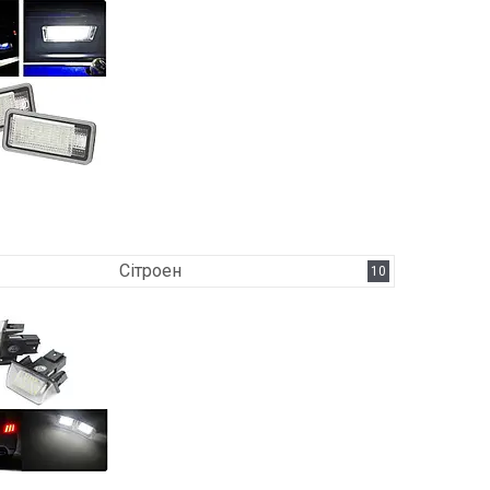
Сітроен
10