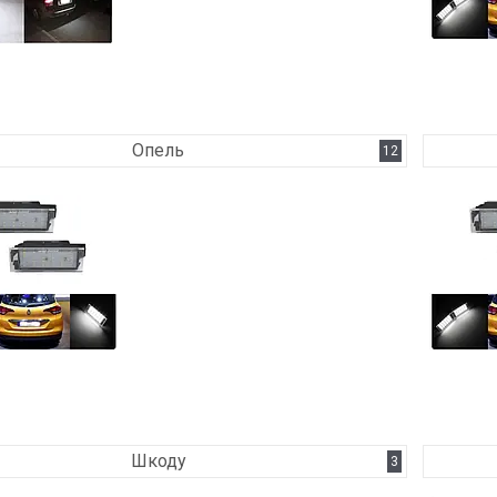
Опель
12
Шкоду
3