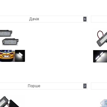
Дачія
6
Порше
2