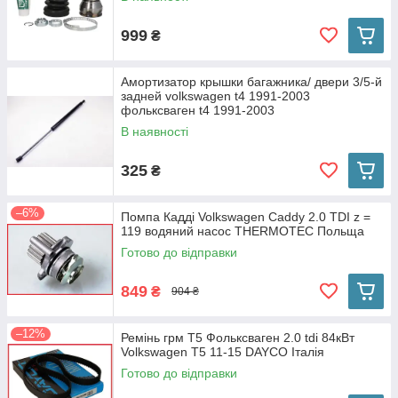
999
₴
Амортизатор крышки багажника/ двери 3/5-й
задней volkswagen t4 1991-2003
фольксваген t4 1991-2003
В наявності
325
₴
–6%
Помпа Кадді Volkswagen Caddy 2.0 TDI z =
119 водяний насос THERMOTEC Польща
Готово до відправки
849
₴
904 ₴
–12%
Ремінь грм Т5 Фольксваген 2.0 tdi 84кВт
Volkswagen T5 11-15 DAYCO Італія
Готово до відправки