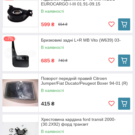
EUROCARGO I-III 01.91-09.15
В наявності
599
₴
654 ₴
–7%
Бризковикі задні L+R MB Vito (W639) 03-
В наявності
685
₴
740 ₴
Поворот передній правий Citroen
Jumper/Fiat Ducato/Peugeot Boxer 94-01 (R)
В наявності
415
₴
Хрестовина кардана ford transit 2000-
(30.2X92) форд транзит
В наявності