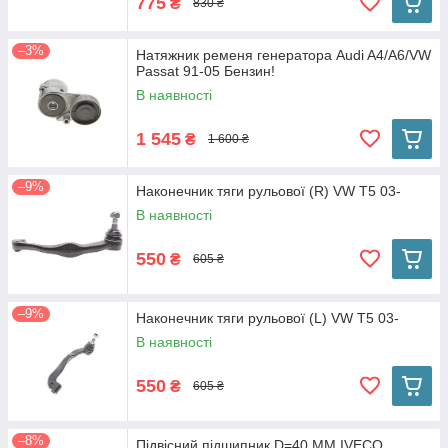
775
₴
830 ₴
–3%
Натяжник ременя генератора Audi A4/A6/VW
Passat 91-05 Бензин!
В наявності
1 545
₴
1 600 ₴
–9%
Наконечник тяги рульової (R) VW T5 03-
В наявності
550
₴
605 ₴
–9%
Наконечник тяги рульової (L) VW T5 03-
В наявності
550
₴
605 ₴
–8%
Підвісний підшипник D=40 MM IVECO