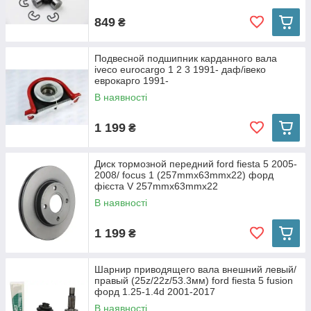
849
₴
Подвесной подшипник карданного вала
iveco eurocargo 1 2 3 1991- даф/івеко
еврокарго 1991-
В наявності
1 199
₴
Диск тормозной передний ford fiesta 5 2005-
2008/ focus 1 (257mmx63mmx22) форд
фієста V 257mmx63mmx22
В наявності
1 199
₴
Шарнир приводящего вала внешний левый/
правый (25z/22z/53.3мм) ford fiesta 5 fusion
форд 1.25-1.4d 2001-2017
В наявності