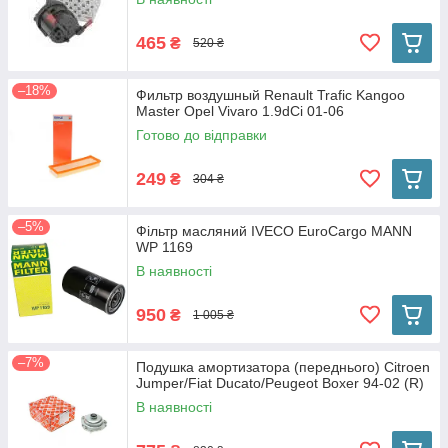
465
₴
520 ₴
–18%
Фильтр воздушный Renault Trafic Kangoo
Master Opel Vivaro 1.9dCi 01-06
Готово до відправки
249
₴
304 ₴
–5%
Фільтр масляний IVECO EuroCargo MANN
WP 1169
В наявності
950
₴
1 005 ₴
–7%
Подушка амортизатора (переднього) Citroen
Jumper/Fiat Ducato/Peugeot Boxer 94-02 (R)
В наявності