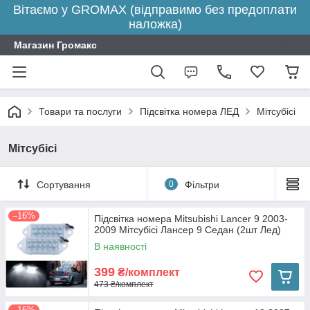
Вітаємо у GROMAX (відправимо без предоплати
наложка)
Магазин Громакс
Товари та послуги
Підсвітка номера ЛЕД
Мітсубісі
Мітсубісі
Сортування
0
Фільтри
–16%
Підсвітка номера Mitsubishi Lancer 9 2003-
2009 Мітсубісі Лансер 9 Седан (2шт Лед)
В наявності
399
₴/комплект
473 ₴/комплект
–16%