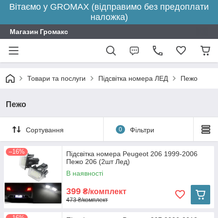
Вітаємо у GROMAX (відправимо без предоплати
наложка)
Магазин Громакс
Товари та послуги
Підсвітка номера ЛЕД
Пежо
Пежо
Сортування
0
Фільтри
–16%
Підсвітка номера Peugeot 206 1999-2006
Пежо 206 (2шт Лед)
В наявності
399
₴/комплект
473 ₴/комплект
–16%