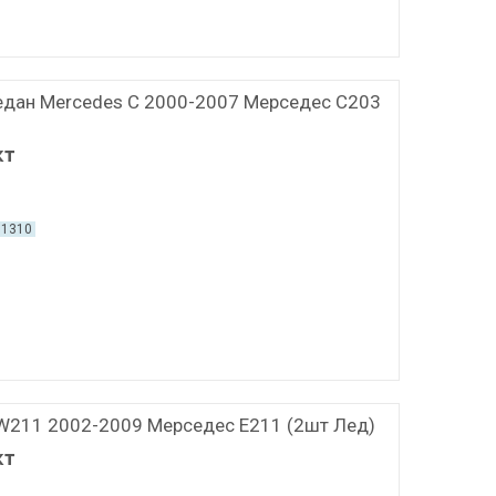
седан Mercedes C 2000-2007 Мерседес С203
кт
01310
 W211 2002-2009 Мерседес Е211 (2шт Лед)
кт