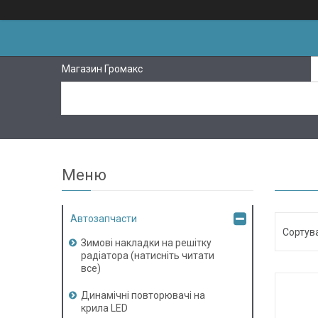
Магазин Громакс
Автозапчасти
Зимові накладки на решітку
радіатора (натисніть читати
все)
Динамічні повторювачі на
крила LED