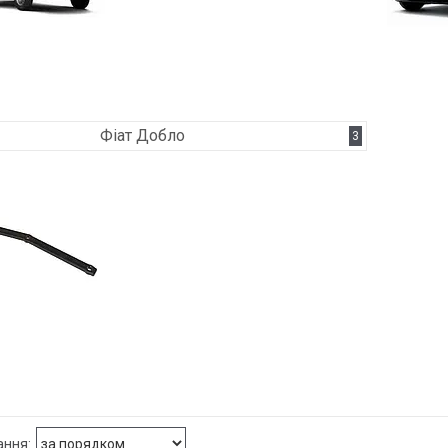
Фіат Добло
3