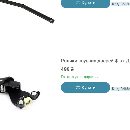
Купити
G518
Ролики зсувних дверей Фіат Д
499 ₴
Готово до відправки
Купити
G468