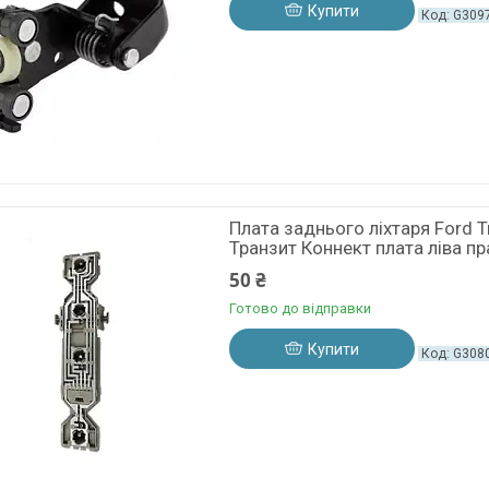
Купити
G309
Плата заднього ліхтаря Ford 
Транзит Коннект плата ліва пр
50 ₴
Готово до відправки
Купити
G308