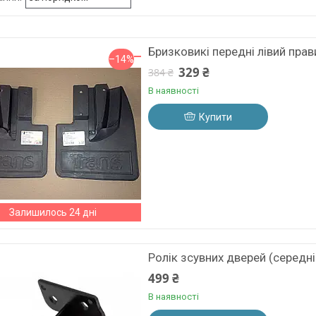
Бризковикі передні лівий прави
–14%
329 ₴
384 ₴
В наявності
Купити
Залишилось 24 дні
Ролік зсувних дверей (середн
499 ₴
В наявності