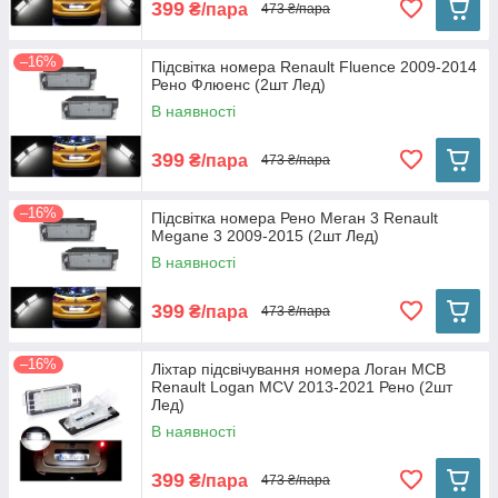
399
₴/пара
473 ₴/пара
–16%
Підсвітка номера Renault Fluence 2009-2014
Рено Флюенс (2шт Лед)
В наявності
399
₴/пара
473 ₴/пара
–16%
Підсвітка номера Рено Меган 3 Renault
Megane 3 2009-2015 (2шт Лед)
В наявності
399
₴/пара
473 ₴/пара
–16%
Ліхтар підсвічування номера Логан МСВ
Renault Logan MCV 2013-2021 Рено (2шт
Лед)
В наявності
399
₴/пара
473 ₴/пара