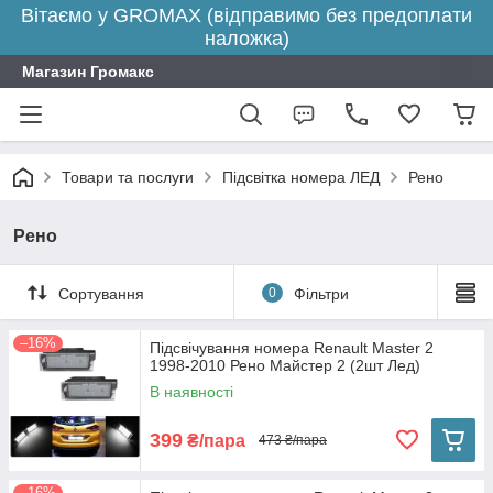
Вітаємо у GROMAX (відправимо без предоплати
наложка)
Магазин Громакс
Товари та послуги
Підсвітка номера ЛЕД
Рено
Рено
Сортування
0
Фільтри
–16%
Підсвічування номера Renault Master 2
1998-2010 Рено Майстер 2 (2шт Лед)
В наявності
399
₴/пара
473 ₴/пара
–16%