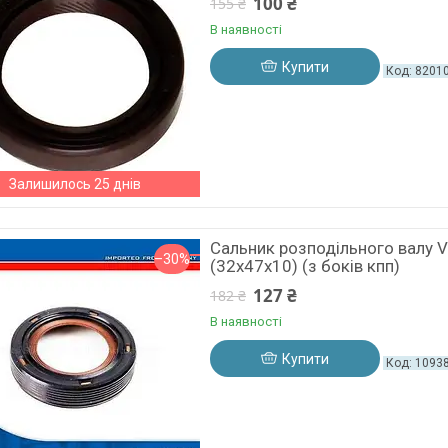
100 ₴
155 ₴
В наявності
Купити
8201
Залишилось 25 днів
Сальник розподільного валу V
–30%
(32x47x10) (з боків кпп)
127 ₴
182 ₴
В наявності
Купити
1093