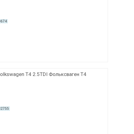
0674
olkswagen T4 2.5TDI Фольксваген Т4
82755