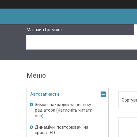
Магазин Громакс
Автозапчасти
Зимові накладки на решітку
радіатора (натисніть читати
все)
Динамічні повторювачі на
крила LED