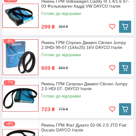
Ремінь ГРМ Volkswagen Caddy III 1.4/1.6 97-
03 Фольксваген Кадді VW DAYCO Італія
Готово до відправки
299
₴
354 ₴
–8%
Ремінь ГРМ Сітроен Джампі Citroen Jumpy
2.0HDi 99-07 (144x25) 16V DAYCO Італія
Готово до відправки
609
₴
664 ₴
–7%
Ремінь ГРМ Ситроен Джампі Citroen Jumpy
2.0 HDI 07- DAYCO Італія
Готово до відправки
723
₴
778 ₴
–8%
Ремінь ГРМ Фіат Дукато 02-06 2.0 JTD Fiat
Ducato DAYCO Італія