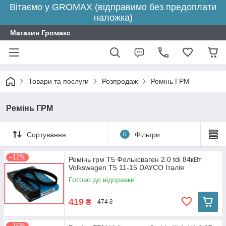
Вітаємо у GROMAX (відправимо без предоплати
наложка)
Магазин Громакс
Товари та послуги
Розпродаж
Ремінь ГРМ
Ремінь ГРМ
Сортування
0
Фільтри
–12%
Ремінь грм Т5 Фольксваген 2.0 tdi 84кВт
Volkswagen T5 11-15 DAYCO Італія
Готово до відправки
419
₴
474 ₴
–16%