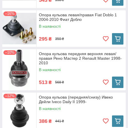
₴
598 ₴
–16%
Опора кульова левая/правая Fiat Doblo 1
2004-2010 Фиат Добло
В наявності
295
₴
350 ₴
–10%
Опора кульова передняя верхняя левая/
правая Рено Мастер 2 Renault Master 1998-
2010
В наявності
513
₴
568 ₴
–12%
Опора кульова (передняя/снизу) Ивеко
Дейли Iveco Daily II 1999-
В наявності
386
₴
441 ₴