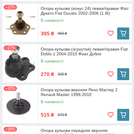
–12%
Опора кульова (конус 24) левая/правая Фіат
Дукато Fiat Ducato 2002-2006 (1.8t)
В наявності
395
₴
450 ₴
–17%
Опора кульова (зсунутая) левая/правая Fiat
Doblo 1 2004-2010 Фиат Добло
В наявності
270
₴
325 ₴
–10%
Опора кульова верхняя Рено Мастер 2
Renault Master 1998-2010
В наявності
515
₴
570 ₴
–18%
Опора кульова передняя верхняя