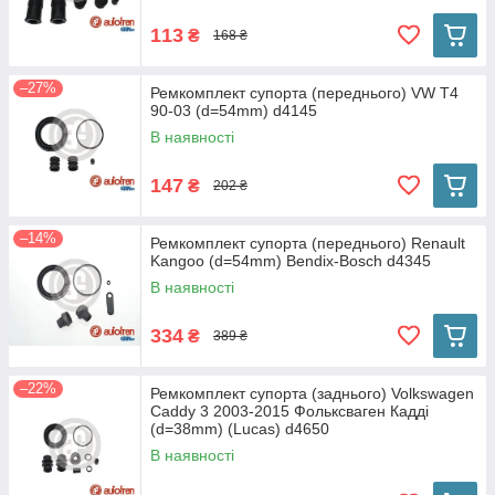
113
₴
168 ₴
–27%
Ремкомплект супорта (переднього) VW T4
90-03 (d=54mm) d4145
В наявності
147
₴
202 ₴
–14%
Ремкомплект супорта (переднього) Renault
Kangoo (d=54mm) Bendix-Bosch d4345
В наявності
334
₴
389 ₴
–22%
Ремкомплект супорта (заднього) Volkswagen
Caddy 3 2003-2015 Фольксваген Кадді
(d=38mm) (Lucas) d4650
В наявності