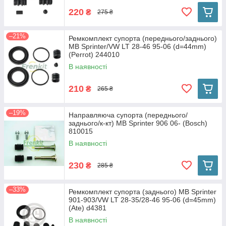
220
₴
275 ₴
–21%
Ремкомплект супорта (переднього/заднього)
MB Sprinter/VW LT 28-46 95-06 (d=44mm)
(Perrot) 244010
В наявності
210
₴
265 ₴
–19%
Направляюча супорта (переднього/
заднього/к-кт) MB Sprinter 906 06- (Bosch)
810015
В наявності
230
₴
285 ₴
–33%
Ремкомплект супорта (заднього) MB Sprinter
901-903/VW LT 28-35/28-46 95-06 (d=45mm)
(Ate) d4381
В наявності