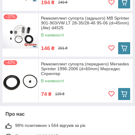
194
₴
249 ₴
–27%
Ремкомплект супорта (заднього) MB Sprinter
901-903/VW LT 28-35/28-46 95-06 (d=45mm)
(Ate) d4525
В наявності
146
₴
201 ₴
–43%
Ремкомплект супорта (переднего) Mersedes
Sprinter 1996-2006 (d=60mm) Мерседес
Спринтер
В наявності
74
₴
129 ₴
Про нас
98% позитивних з 564 відгуків за рік