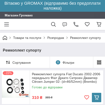
Вітаємо у GROMAX (відправимо без предоплати
наложка)
Магазин Громакс
Товари та послуги
Розпродаж
Ремкоплект супорту
Ремкоплект супорту
Сортування
0
Фільтри
–15%
Ремкомплект супорта Fiat Ducato 2002-2006
переднього Фіат Дукато Ситроен Джампер
Citroen Jumper 02- (d=46/52mm) (Brembo)
D4609
Готово до відправки
310
₴
365 ₴