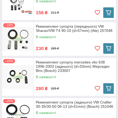
В наявності
156
₴
211 ₴
–19%
Ремкомплект супорта (переднього) VW
Sharan/VW T4 90-10 (d=57mm) (Ate) 257048
В наявності
230
₴
285 ₴
–16%
Ремкомплект супорту mercedes vito 638
1996-2003 (заднього) (d=33mm) Мерседес
Віто (Bosch) 233007
В наявності
280
₴
335 ₴
–20%
Ремкомплект супорта (заднього) VW Crafter
30-35/30-50 06-13 (d=51mm) (Bosch) 251046
В наявності