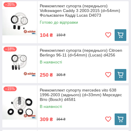
–35%
Ремкомплект супорта (переднього)
Volkswagen Caddy 3 2003-2015 (d=54mm)
Фольксваген Кадді Lucas D4073
Готово до відправки
104
₴
159 ₴
–18%
Ремкомплект супорта (переднього) Citroen
Berlingo 96-11 (d=54mm) (Lucas) d4256
В наявності
250
₴
305 ₴
–15%
Ремкомплект супорту mercedes vito 638
1996-2003 (заднього) (d=33mm) Мерседес
Віто (Bosch) d4581
В наявності
309
₴
364 ₴