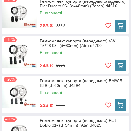
Ремкомплект супорта (переднього/заднього)
Fiat Ducato 06- (d=48mm) (Bosch) d4616
В наявності
283
₴
338 ₴
–18%
Ремкомплект супорта (переднього) VW
T5/T6 03- (d=60mm) (Ate) d4700
В наявності
243
₴
298 ₴
–20%
Ремкомплект супорта (переднього) BMW 5
E39 (d=60mm) d4394
В наявності
223
₴
278 ₴
–26%
Ремкомплект супорта (переднього) Fiat
Doblo 01- (d=54mm) (Ate) d4025