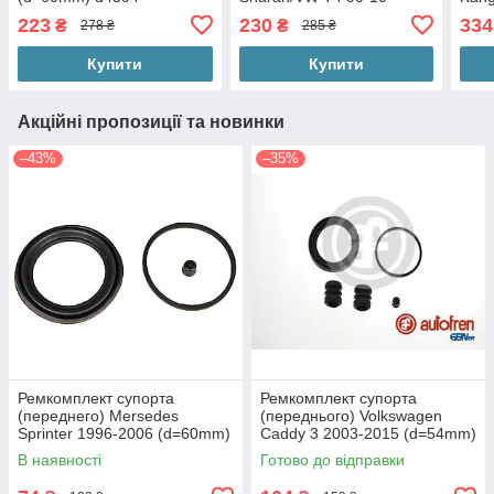
(d=57mm) (Ate) 257048
Bosc
223
230
334
₴
₴
278 ₴
285 ₴
Купити
Купити
Акційні пропозиції та новинки
–43%
–35%
Ремкомплект супорта
Ремкомплект супорта
(переднего) Mersedes
(переднього) Volkswagen
Sprinter 1996-2006 (d=60mm)
Caddy 3 2003-2015 (d=54mm)
Мерседес Спринтер
Фольксваген Кадді Lucas
В наявності
Готово до відправки
D4073