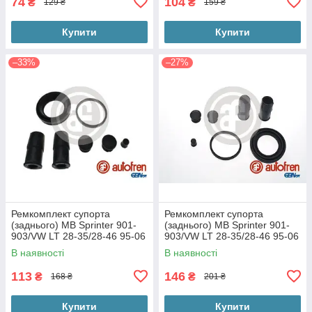
74
104
₴
₴
129 ₴
159 ₴
Купити
Купити
–33%
–27%
Ремкомплект супорта
Ремкомплект супорта
(заднього) MB Sprinter 901-
(заднього) MB Sprinter 901-
903/VW LT 28-35/28-46 95-06
903/VW LT 28-35/28-46 95-06
(d=45mm) (Ate) d4381
(d=45mm) (Ate) d4525
В наявності
В наявності
113
146
₴
₴
168 ₴
201 ₴
Купити
Купити