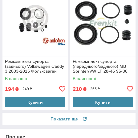
Ремкомплект супорта
Ремкомплект супорта
(заднього) Volkswagen Caddy
(переднього/заднього) MB
3 2003-2015 Фольксваген
Sprinter/VW LT 28-46 95-06
Кадді (d=38mm) (Lucas)
(d=44mm) (Perrot) 244010
В наявності
В наявності
d4650
194
210
₴
₴
249 ₴
265 ₴
Купити
Купити
Показати ще
Про нас