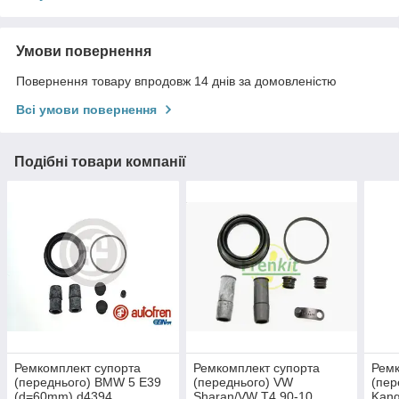
Умови повернення
Повернення товару впродовж 14 днів за домовленістю
Всі умови повернення
Подібні товари компанії
Ремкомплект супорта
Ремкомплект супорта
Ремк
(переднього) BMW 5 E39
(переднього) VW
(пер
(d=60mm) d4394
Sharan/VW T4 90-10
Kang