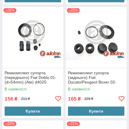
–26%
–25%
Ремкомплект супорта
Ремкомплект супорта
(переднього) Fiat Doblo 01-
(заднього) Fiat
(d=54mm) (Ate) d4025
Ducato/Peugeot Boxer 02-
(d=46mm)(Brembo) d4610
В наявності
В наявності
156
165
₴
₴
211 ₴
220 ₴
Купити
Купити
–22%
–21%