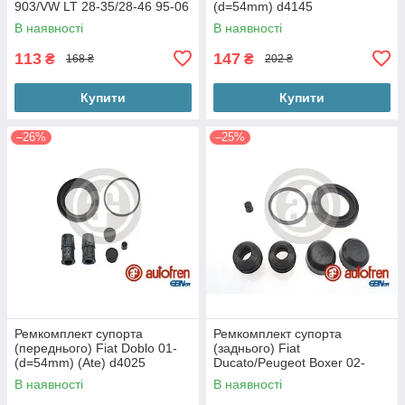
903/VW LT 28-35/28-46 95-06
(d=54mm) d4145
(d=45mm) (Ate) d4381
В наявності
В наявності
113
147
₴
₴
168 ₴
202 ₴
Купити
Купити
–26%
–25%
Ремкомплект супорта
Ремкомплект супорта
(переднього) Fiat Doblo 01-
(заднього) Fiat
(d=54mm) (Ate) d4025
Ducato/Peugeot Boxer 02-
(d=46mm)(Brembo) d4610
В наявності
В наявності