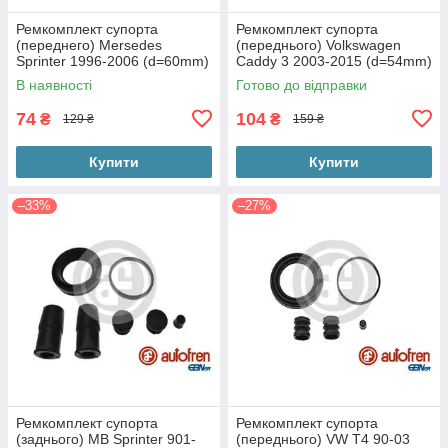
Ремкомплект супорта
Ремкомплект супорта
(переднего) Mersedes
(переднього) Volkswagen
Sprinter 1996-2006 (d=60mm)
Caddy 3 2003-2015 (d=54mm)
Мерседес Спринтер
Фольксваген Кадді Lucas
В наявності
Готово до відправки
D4073
74
104
₴
₴
129 ₴
159 ₴
Купити
Купити
–33%
–27%
Ремкомплект супорта
Ремкомплект супорта
(заднього) MB Sprinter 901-
(переднього) VW T4 90-03