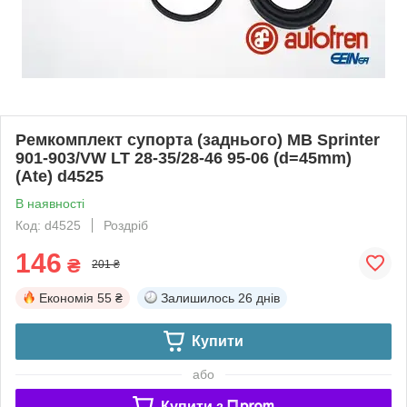
Ремкомплект супорта (заднього) MB Sprinter
901-903/VW LT 28-35/28-46 95-06 (d=45mm)
(Ate) d4525
В наявності
Код: d4525
Роздріб
146
₴
201 ₴
Економія
55 ₴
Залишилось
26 днів
Купити
або
Купити з