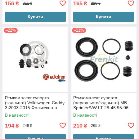
156
165
₴
₴
211 ₴
220 ₴
Купити
Купити
–22%
–21%
Ремкомплект супорта
Ремкомплект супорта
(заднього) Volkswagen Caddy
(переднього/заднього) MB
3 2003-2015 Фольксваген
Sprinter/VW LT 28-46 95-06
Кадді (d=38mm) (Lucas)
(d=44mm) (Perrot) 244010
В наявності
В наявності
d4650
194
210
₴
₴
249 ₴
265 ₴
Купити
Купити