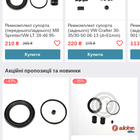
Ремкомплект супорта
Ремкомплект супорта
Ремк
(переднього/заднього) MB
(заднього) VW Crafter 30-
(зад
Sprinter/VW LT 28-46 95-
35/30-50 06-13 (d=51mm)
901-
06 (d=44mm) (Perrot)
(Bosch) 251046
46 9
210
220
113
₴
₴
265 ₴
275 ₴
244010
d43
Купити
Купити
Акційні пропозиції та новинки
–43%
–35%