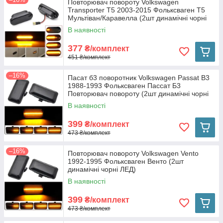
Повторювач повороту Volkswagen
Transporter T5 2003-2015 Фольксваген Т5
Мультіван/Каравелла (2шт динамічні чорні
ЛЕД)
В наявності
377
₴/комплект
451 ₴/комплект
–16%
Пасат б3 поворотник Volkswagen Passat B3
1988-1993 Фольксваген Пассат Б3
Повторювач повороту (2шт динамічні чорні
ЛЕД)
В наявності
399
₴/комплект
473 ₴/комплект
–16%
Повторювач повороту Volkswagen Vento
1992-1995 Фольксваген Венто (2шт
динамічні чорні ЛЕД)
В наявності
399
₴/комплект
473 ₴/комплект