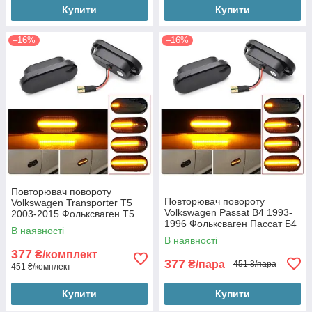
Купити
Купити
–16%
–16%
Повторювач повороту
Повторювач повороту
Volkswagen Transporter T5
Volkswagen Passat B4 1993-
2003-2015 Фольксваген Т5
1996 Фольксваген Пассат Б4
Мультіван/Каравелла (2шт
В наявності
(2шт динамічні чорні ЛЕД)
динамічні чорні ЛЕД)
В наявності
377
₴/комплект
377
₴/пара
451 ₴/пара
451 ₴/комплект
Купити
Купити