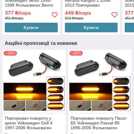
Volkswagen Vento 1995-
Renault Kangoo 2 2008-
Volk
1998 Фольксваген Венто
2013 Повторювач
2015
(2шт динамічні чорні ЛЕД)
повороту Рено Кенго 2
(2шт
377
449
377
₴/пара
₴/пара
(2шт динамічні чорні ЛЕД)
451 ₴/пара
523 ₴/пара
451 ₴
Купити
Купити
Акційні пропозиції та новинки
–16%
–16%
Повторювач повороту у
Повторювач повороту Пасат
крило Volkswagen Golf 4
Б5 Volkswagen Passat B5
1997-2006 Фольксваген
1996-2005 Фольксваген
Гольф 4 (2шт динамічні чорні
Пассат Б5 (2шт динамічні