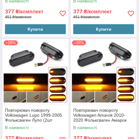
В наявності
В наявності
ЛЕД)
чорні ЛЕД)
377
377
₴/комплект
₴/комплект
451 ₴/комплект
451 ₴/комплект
Купити
Купити
–16%
–16%
Повторювач повороту
Повторювач повороту
Volkswagen Lupo 1999-2005
Volkswagen Amarok 2010-
Фольксваген Лупо (2шт
2020 Фольксваген Амарок
динамічні чорні ЛЕД)
(2шт динамічні чорні ЛЕД)
В наявності
В наявності
377
377
₴/комплект
₴/комплект