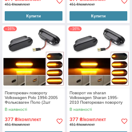
451 ₴/комплект
451 ₴/комплект
Купити
Купити
–16%
–16%
Повторювач повороту
Поворот vw sharan
Volkswagen Polo 1994-2005
Volkswagen Sharan 1995-
Фольксваген Поло (2шт
2010 Повторювач повороту
динамічні чорні ЛЕД)
Фольксваген Шаран (2шт
В наявності
В наявності
динамічні чорні ЛЕД)
377
377
₴/комплект
₴/комплект
451 ₴/комплект
451 ₴/комплект