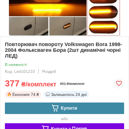
Повторювач повороту Volkswagen Bora 1998-
2004 Фольксваген Бора (2шт динамічні чорні
ЛЕД)
В наявності
Код: Led101210
Роздріб
377
₴/комплект
451 ₴/комплект
Економія
74 ₴
Залишилось
24 дні
Купити
або
Купити з