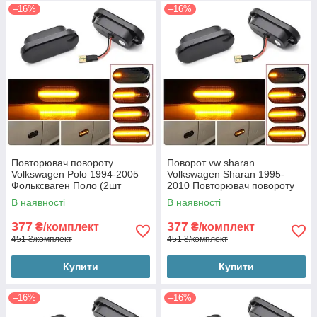
–16%
–16%
Повторювач повороту
Поворот vw sharan
Volkswagen Polo 1994-2005
Volkswagen Sharan 1995-
Фольксваген Поло (2шт
2010 Повторювач повороту
динамічні чорні ЛЕД)
Фольксваген Шаран (2шт
В наявності
В наявності
динамічні чорні ЛЕД)
377
377
₴/комплект
₴/комплект
451 ₴/комплект
451 ₴/комплект
Купити
Купити
–16%
–16%