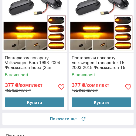
Повторювач повороту
Повторювач повороту
Volkswagen Bora 1998-2004
Volkswagen Transporter T5
Фольксваген Бора (2шт
2003-2015 Фольксваген Т5
динамічні чорні ЛЕД)
Мультіван/Каравелла (2шт
В наявності
В наявності
динамічні чорні ЛЕД)
377
377
₴/комплект
₴/комплект
451 ₴/комплект
451 ₴/комплект
Купити
Купити
Показати ще