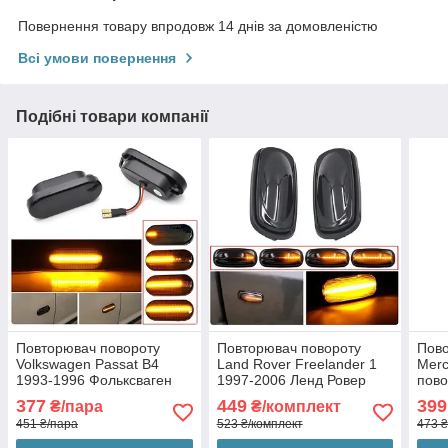
Повернення товару впродовж 14 днів за домовленістю
Всі умови повернення
Подібні товари компанії
Повторювач повороту
Повторювач повороту
Пов
Volkswagen Passat B4
Land Rover Freelander 1
Merc
1993-1996 Фольксваген
1997-2006 Ленд Ровер
пово
Пассат Б4 (2шт динамічні
Фріландер (2шт динамічні
(2шт
377
449
399
₴/пара
₴/комплект
чорні ЛЕД)
чорні ЛЕД)
451 ₴/пара
523 ₴/комплект
473 ₴