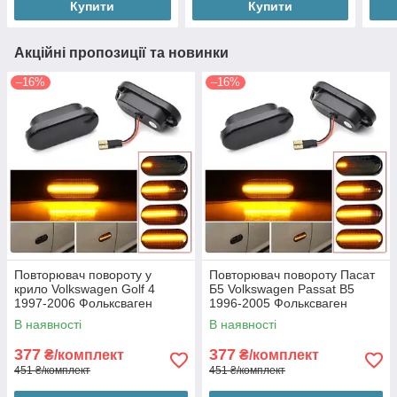
Купити
Купити
Акційні пропозиції та новинки
–16%
–16%
Повторювач повороту у
Повторювач повороту Пасат
крило Volkswagen Golf 4
Б5 Volkswagen Passat B5
1997-2006 Фольксваген
1996-2005 Фольксваген
Гольф 4 (2шт динамічні чорні
Пассат Б5 (2шт динамічні
В наявності
В наявності
ЛЕД)
чорні ЛЕД)
377
377
₴/комплект
₴/комплект
451 ₴/комплект
451 ₴/комплект