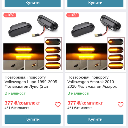
Купити
Купити
–16%
–16%
Повторювач повороту
Повторювач повороту
Volkswagen Lupo 1999-2005
Volkswagen Amarok 2010-
Фольксваген Лупо (2шт
2020 Фольксваген Амарок
динамічні чорні ЛЕД)
(2шт динамічні чорні ЛЕД)
В наявності
В наявності
377
377
₴/комплект
₴/комплект
451 ₴/комплект
451 ₴/комплект
Купити
Купити