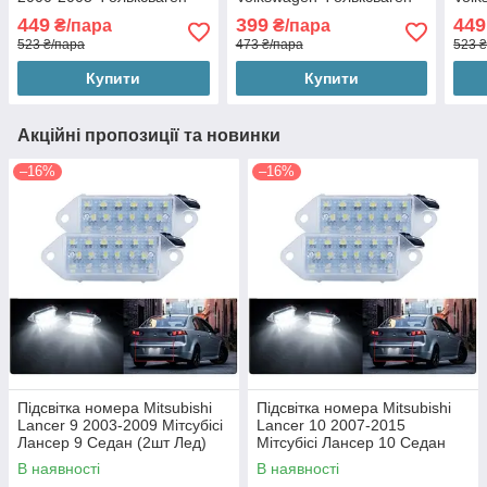
Пассат Б5 (2шт Лед) (З
(2шт Лед)
(2шт
449
399
449
₴/пара
₴/пара
ущільнювачами)
ущі
523 ₴/пара
473 ₴/пара
523 
Купити
Купити
Акційні пропозиції та новинки
–16%
–16%
Підсвітка номера Mitsubishi
Підсвітка номера Mitsubishi
Lancer 9 2003-2009 Мітсубісі
Lancer 10 2007-2015
Лансер 9 Седан (2шт Лед)
Мітсубісі Лансер 10 Седан
(2шт Лед)
В наявності
В наявності