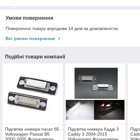
Умови повернення
Повернення товару впродовж 14 днів за домовленістю
Всі умови повернення
Подібні товари компанії
Підсвітка номера пасат б5
Підсвітка номера Кадді 3
Підс
Volkswagen Passat B5
Caddy 3 2004-2015
Cadd
2000-2005 Фольксваген
Volkswagen Фольксваген
Volk