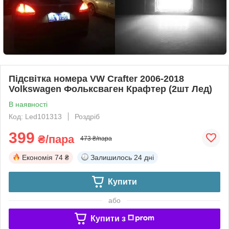
Підсвітка номера VW Crafter 2006-2018
Volkswagen Фольксваген Крафтер (2шт Лед)
В наявності
Код: Led101313
Роздріб
399
₴/пара
473 ₴/пара
Економія
74 ₴
Залишилось
24 дні
Купити
або
Купити з