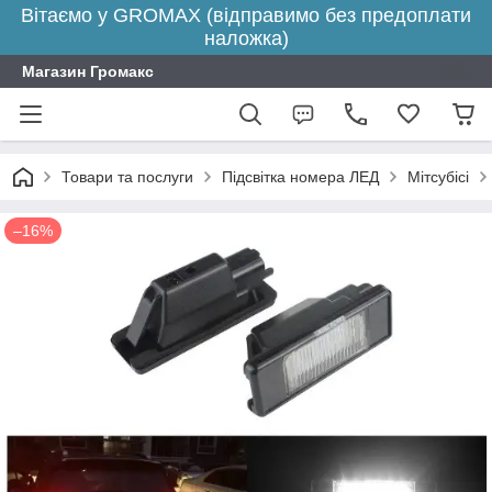
Вітаємо у GROMAX (відправимо без предоплати
наложка)
Магазин Громакс
Товари та послуги
Підсвітка номера ЛЕД
Мітсубісі
–16%