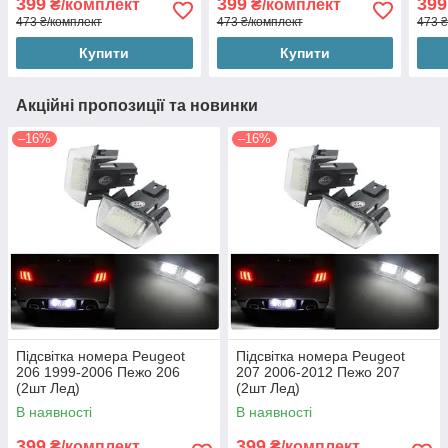
399
399
399
₴/комплект
₴/комплект
473 ₴/комплект
473 ₴/комплект
473 ₴
Купити
Купити
Акційні пропозиції та новинки
–16%
–16%
Підсвітка номера Peugeot
Підсвітка номера Peugeot
206 1999-2006 Пежо 206
207 2006-2012 Пежо 207
(2шт Лед)
(2шт Лед)
В наявності
В наявності
399
399
₴/комплект
₴/комплект