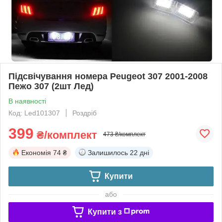
Підсвічування номера Peugeot 307 2001-2008
Пежо 307 (2шт Лед)
В наявності
Код: Led101307
Роздріб
399
₴/комплект
473 ₴/комплект
Економія
74 ₴
Залишилось
22 дні
Купити
або
Купити з