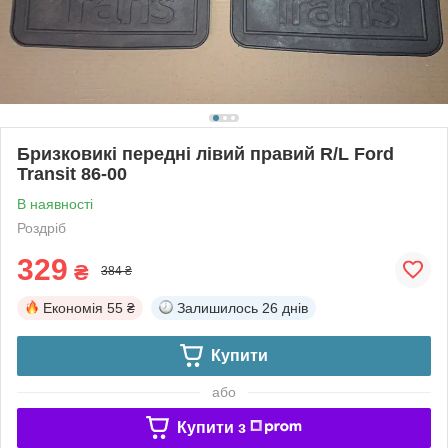
Бризковикі передні лівий правий R/L Ford
Transit 86-00
В наявності
Роздріб
329
₴
384 ₴
Економія
55 ₴
Залишилось
26 днів
Купити
або
Купити з