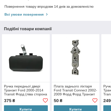
Повернення товару впродовж 14 днів за домовленістю
Всі умови повернення
Подібні товари компанії
Ручка передньої двері
Плата заднього ліхтаря
Ручк
Транзит Ford 2000-2014
Ford Transit Connect 2002-
Тран
Transit Форд (ліва сторона
2009 Форд Форд Транзит
Tran
водія)
Коннект плата ліва права
(лів
375
50
249
₴
₴
Купити
Купити