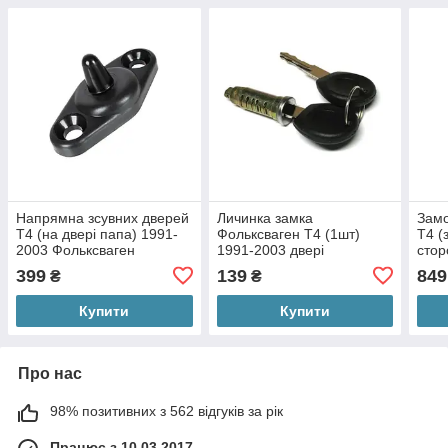
Напрямна зсувних дверей
Личинка замка
Замо
Т4 (на двері папа) 1991-
Фольксваген Т4 (1шт)
Т4 (
2003 Фольксваген
1991-2003 двері
стор
Volkswagen Transporter
Volkswagen Transporter
Volk
399
139
849
₴
₴
VW T4
VW T4
Купити
Купити
Про нас
98% позитивних з 562 відгуків за рік
Працює з 10.03.2017