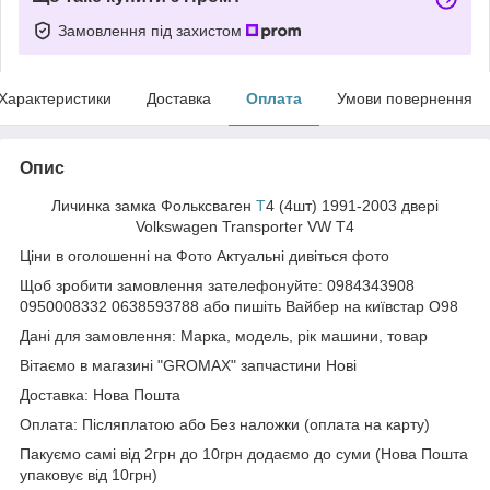
Замовлення під захистом
Характеристики
Доставка
Оплата
Умови повернення
Опис
Личинка замка Фольксваген
Т
4 (4шт) 1991-2003 двері
Volkswagen Transporter VW T4
Ціни в оголошенні на Фото Актуальні дивіться фото
Щоб зробити замовлення зателефонуйте: 0984343908
0950008332 0638593788 або пишіть Вайбер на київстар О98
Дані для замовлення: Марка, модель, рік машини, товар
Вітаємо в магазині "GROMAX" запчастини Нові
Доставка: Нова Пошта
Оплата: Післяплатою або Без наложки (оплата на карту)
Пакуємо самі від 2грн до 10грн додаємо до суми (Нова Пошта
упаковує від 10грн)