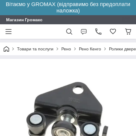
Вітаємо у GROMAX (відправимо без предоплати
наложка)
Магазин Громакс
Товари та послуги
Рено
Рено Кенго
Ролики двере