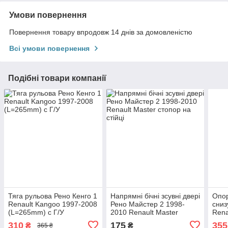
Умови повернення
Повернення товару впродовж 14 днів за домовленістю
Всі умови повернення
Подібні товари компанії
Тяга рульова Рено Кенго 1
Напрямні бічні зсувні двері
Опор
Renault Kangoo 1997-2008
Рено Майстер 2 1998-
сниз
(L=265mm) с Г/У
2010 Renault Master
Rena
стопор на стійці
(бол
310
175
355
₴
₴
365 ₴