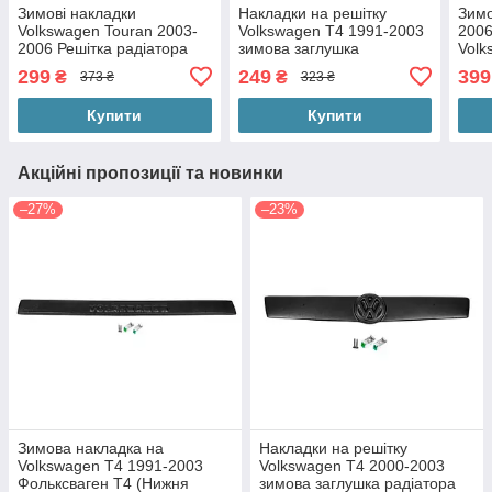
Зимові накладки
Накладки на решітку
Зимо
Volkswagen Touran 2003-
Volkswagen T4 1991-2003
2006
2006 Решітка радіатора
зимова заглушка
Volk
Тоуран на зимова
радіатора Фольксваген Т4
Краф
299
249
399
₴
₴
373 ₴
323 ₴
накладка решітки
Транспортер накладка
на б
радіатора
Купити
Купити
Акційні пропозиції та новинки
–27%
–23%
Зимова накладка на
Накладки на решітку
Volkswagen T4 1991-2003
Volkswagen T4 2000-2003
Фольксваген Т4 (Нижня
зимова заглушка радіатора