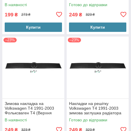
пряма матова на бампер з
Фольксваген Т4 Транспортер
В наявності
Готово до відправки
кріпленнями)
накладка
199
249
₴
₴
273 ₴
323 ₴
Купити
Купити
–23%
–23%
Зимова накладка на
Накладки на решітку
Volkswagen T4 1991-2003
Volkswagen T4 1991-2003
Фольксваген Т4 (Верхня
зимова заглушка радіатора
пряма матова на решітку з
Фольксваген Т4 Транспортер
В наявності
Готово до відправки
кріпленнями)
накладка
249
249
₴
₴
323 ₴
323 ₴