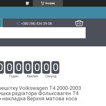
Кошик
+380 (98) 434-39-08
0
0
0
0
0
0
0
Годин
Хвилин
Секунд
решітку Volkswagen T4 2000-2003
ушка радіатора Фольксваген Т4
 накладка Верхня матова коса