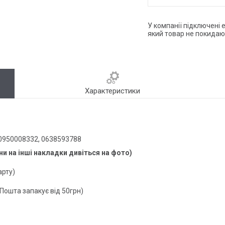
У компанії підключені 
який товар не покидаю
Характеристики
 0950008332, 0638593788
ни на інші накладки дивіться на фото)
арту)
 Пошта запакує від 50грн)