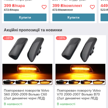
динамічні чорні ЛЕД)
динамічні чорні ЛЕД)
Дефе
399
399
449
₴/пара
₴/комплект
чорн
473 ₴/пара
473 ₴/комплект
523 ₴
Купити
Купити
Акційні пропозиції та новинки
–16%
–16%
Повторювачі поворотів Volvo
Повторювач повороту Volvo
S60 2000-2009 Вольво С60
V70 2000-2007 Вольво В70
(2шт динамічні чорні ЛЕД)
(2шт динамічні чорні ЛЕД)
В наявності
В наявності