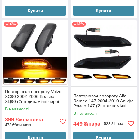
Купити
Купити
–16%
–14%
Повторювач повороту Volvo
Повторювач повороту Alfa
XC90 2002-2006 Вольво
Romeo 147 2004-2010 Альфа
ХЦ90 (2шт динамічні чорні
Ромео 147 (2шт динамічні
ЛЕД)
В наявності
чорні ЛЕД)
В наявності
399
₴/комплект
449
₴/пара
523 ₴/пара
473 ₴/комплект
Купити
Купити