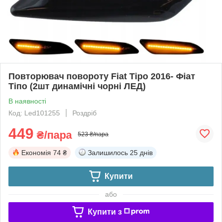
Повторювач повороту Fiat Tipo 2016- Фіат
Тіпо (2шт динамічні чорні ЛЕД)
В наявності
Код: Led101255
Роздріб
449
₴/пара
523 ₴/пара
Економія
74 ₴
Залишилось
25 днів
Купити
або
Купити з