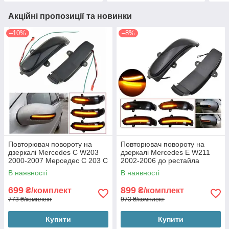
Акційні пропозиції та новинки
–10%
–8%
Повторювач повороту на
Повторювач повороту на
дзеркалі Mercedes C W203
дзеркалі Mercedes E W211
2000-2007 Мерседес С 203 С
2002-2006 до рестайла
класс C180 C200 C230 C280
Мерседес Е 211 (2шт
В наявності
В наявності
C240(2шт динамічні чорні
динамічні чорні ЛЕД)
ЛЕД)
699
899
₴/комплект
₴/комплект
773 ₴/комплект
973 ₴/комплект
Купити
Купити