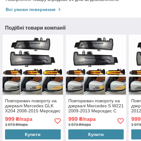
Всі умови повернення
Подібні товари компанії
Повторювач повороту на
Повторювач повороту на
Повт
дзеркалі Mercedes GLK
дзеркалі Mercedes S W221
дзер
X204 2008-2015 Мерседес
2009-2013 Мерседес С
2012
ДЛК 204 (2шт динамічні
221 (2шт динамічні чорні
176 
999
999
999
₴/пара
₴/пара
чорні ЛЕД)
ЛЕД)
ЛЕД
1 073 ₴/пара
1 073 ₴/пара
1 073
Купити
Купити