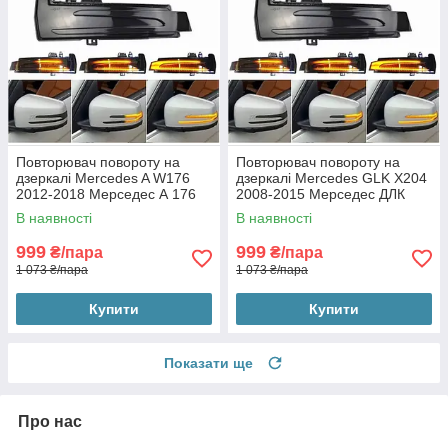
Повторювач повороту на
Повторювач повороту на
дзеркалі Mercedes A W176
дзеркалі Mercedes GLK X204
2012-2018 Мерседес А 176
2008-2015 Мерседес ДЛК
(2шт динамічні чорні ЛЕД)
204 (2шт динамічні чорні
В наявності
В наявності
ЛЕД)
999
999
₴/пара
₴/пара
1 073 ₴/пара
1 073 ₴/пара
Купити
Купити
Показати ще
Про нас