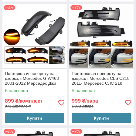
–8%
–7%
Повторювач повороту на
Повторювач повороту на
дзеркалі Mercedes G W463
дзеркалі Mercedes CLS C218
2001-2012 Мерседес Джи
2011- Мерседес СЛС 218
463 (2шт динамічні чорні
(2шт динамічні чорні ЛЕД)
В наявності
В наявності
ЛЕД)
899
999
₴/комплект
₴/пара
973 ₴/комплект
1 073 ₴/пара
Купити
Купити
–7%
–7%