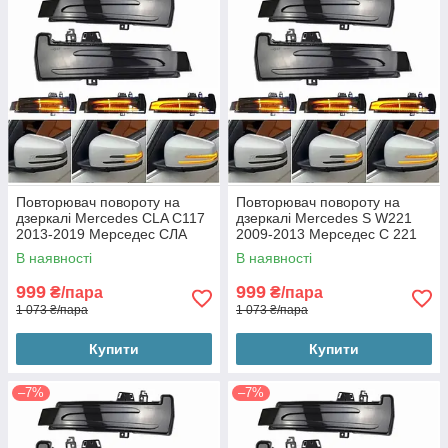
Повторювач повороту на
Повторювач повороту на
дзеркалі Mercedes CLA C117
дзеркалі Mercedes S W221
2013-2019 Мерседес СЛА
2009-2013 Мерседес С 221
117 (2шт динамічні чорні
(2шт динамічні чорні ЛЕД)
В наявності
В наявності
ЛЕД)
999
999
₴/пара
₴/пара
1 073 ₴/пара
1 073 ₴/пара
Купити
Купити
–7%
–7%