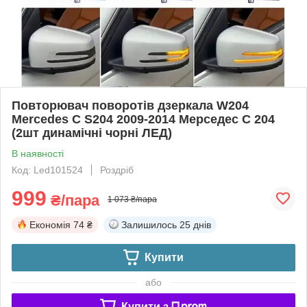
Повторювач поворотів дзеркала W204
Mercedes C S204 2009-2014 Мерседес С 204
(2шт динамічні чорні ЛЕД)
В наявності
Код: Led101524
Роздріб
999
₴/пара
1 073 ₴/пара
Економія
74 ₴
Залишилось
25 днів
Купити
або
Купити з