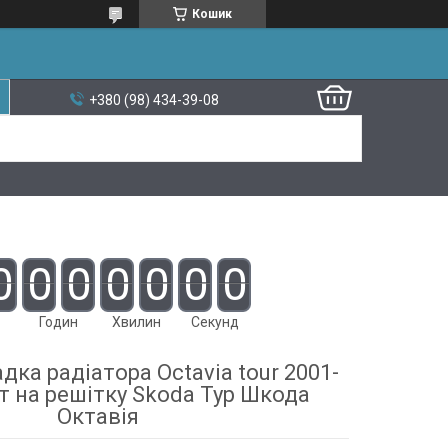
Кошик
+380 (98) 434-39-08
0
0
0
0
0
0
0
Годин
Хвилин
Секунд
ка радіатора Octavia tour 2001-
т на решітку Skoda Тур Шкода
Октавія