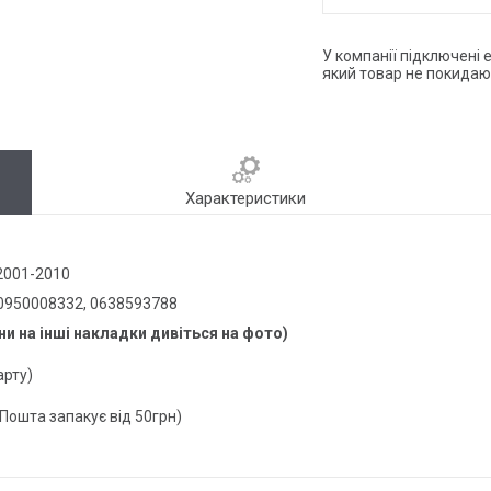
У компанії підключені 
який товар не покидаю
Характеристики
 2001-2010
 0950008332, 0638593788
ни на інші накладки дивіться на фото)
арту)
 Пошта запакує від 50грн)