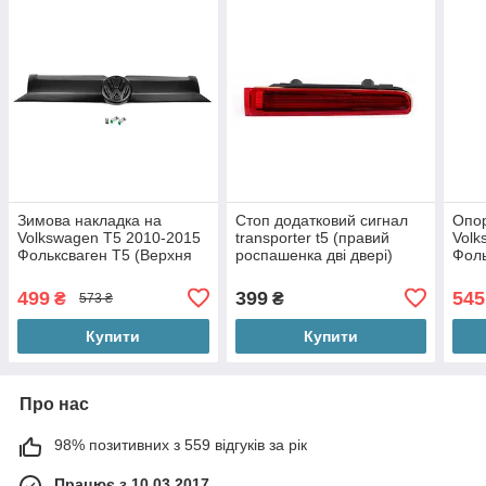
Зимова накладка на
Стоп додатковий сигнал
Опор
Volkswagen T5 2010-2015
transporter t5 (правий
Volk
Фольксваген Т5 (Верхня
роспашенка дві двері)
Фоль
матова на решітку з
2003-2015 Volkswagen Т5
кріпленнями)
Фольксваген VW T5
499
399
545
₴
₴
573 ₴
Купити
Купити
Про нас
98% позитивних з 559 відгуків за рік
Працює з 10.03.2017