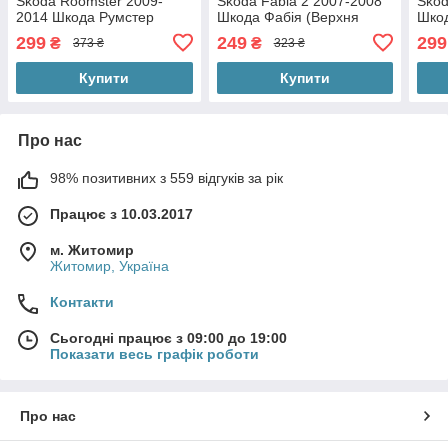
Skoda Roomster 2009-
Skoda Fabia 2 2007-2008
Skod
2014 Шкода Румстер
Шкода Фабія (Верхня
Шкод
(Верхня матова на
матова на решітку з
глян
299
249
299
₴
₴
373 ₴
323 ₴
решітку з кріпленнями)
кріпленнями)
кріп
Купити
Купити
Про нас
98% позитивних з 559 відгуків за рік
Працює з 10.03.2017
м. Житомир
Житомир, Україна
Контакти
Сьогодні працює з 09:00 до 19:00
Показати весь графік роботи
Про нас