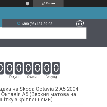
Кошик
+380 (98) 434-39-08
0
0
0
0
0
0
0
Годин
Хвилин
Секунд
дка на Skoda Octavia 2 A5 2004-
 Октавія А5 (Верхня матова на
шітку з кріпленнями)