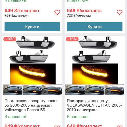
В наявності
В наявності
динамічні чорні ЛЕД)
649
649
₴/комплект
₴/комплект
723 ₴/комплект
723 ₴/комплект
Купити
Купити
–10%
–10%
Повторювач повороту пасат
Повторювач повороту
б5 2000-2005 на дзеркалі
VOLKSWAGEN JETTA 5 2005-
Volkswagen Passat B5
2010 на дзеркалі
Фольксваген Пассат Б5 (2шт
Фольксваген Джетта 5 (2шт
В наявності
В наявності
динамічні чорні ЛЕД)
динамічні чорні ЛЕД)
649
649
₴/комплект
₴/комплект