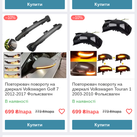
Купити
Купити
–10%
–10%
Повторювач повороту на
Повторювач повороту на
дзеркалі Volkswagen Golf 7
дзеркалі Volkswagen Touran 1
2012-2017 Фольксваген
2003-2010 Фольксваген
Гольф 7 (2шт динамічні чорні
Тоуран (2шт динамічні чорні
В наявності
В наявності
ЛЕД)
ЛЕД)
699
699
₴/пара
₴/пара
773 ₴/пара
773 ₴/пара
Купити
Купити