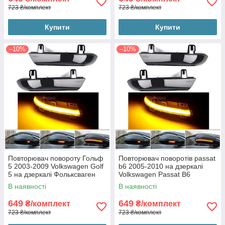
723 ₴/комплект
723 ₴/комплект
Купити
Купити
–10%
–10%
Повторювач повороту Гольф
Повторювач поворотів passat
5 2003-2009 Volkswagen Golf
b6 2005-2010 на дзеркалі
5 на дзеркалі Фольксваген
Volkswagen Passat B6
(2шт динамічні чорні ЛЕД)
Фольксваген Пассат Б6 (2шт
В наявності
В наявності
динамічні чорні ЛЕД)
649
649
₴/комплект
₴/комплект
723 ₴/комплект
723 ₴/комплект