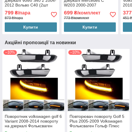
дзеркалі Volvo S40 2 2004-
дзеркалі Mercedes C
Volk
2012 Вольво С40 (2шт
W203 2000-2007
201
динамічні чорні ЛЕД)
Мерседес С 203 С класс
пово
799
699
377
₴/пара
₴/комплект
C180 C200 C230 C280
Шара
873 ₴/пара
773 ₴/комплект
451 ₴
C240(2шт динамічні чорні
чорн
ЛЕД)
Купити
Купити
Акційні пропозиції та новинки
–10%
–10%
Поворотник volkswagen golf 6
Повторювач повороту Golf 5
Variant 2008-2014 повороту
Plus 2005-2009 Volkswagen
на дзеркалі Фольксваген
Фольксваген Гольф Плюс
Гольф 6 Універсал (2шт
(2шт динамічні чорні ЛЕД)