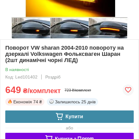
Поворот VW sharan 2004-2010 повороту на
дзеркалі Volkswagen Фольксваген Шаран
(2шт динамічні чорні ЛЕД)
В наявності
Код: Led101402
Роздріб
649
₴/комплект
723 ₴/комплект
Економія
74 ₴
Залишилось
25 днів
Купити
або
Купити з