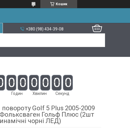
Кошик
+380 (98) 434-39-08
0
0
0
0
0
0
0
Годин
Хвилин
Секунд
повороту Golf 5 Plus 2005-2009
 Фольксваген Гольф Плюс (2шт
инамічні чорні ЛЕД)