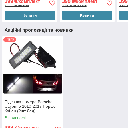
399
399
399
₴/комплект
₴/комплект
473 ₴/комплект
473 ₴/комплект
473 ₴
Купити
Купити
Акційні пропозиції та новинки
–16%
Підсвітка номера Porsche
Cayenne 2010-2017 Порше
Кайен (2шт Лед)
В наявності
399
₴/комплект