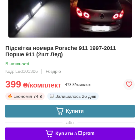
Підсвітка номера Porsche 911 1997-2011
Порше 911 (2шт Лед)
В наявності
Код: Led101306
Роздріб
399
₴/комплект
473 ₴/комплект
Економія
74 ₴
Залишилось
26 днів
Купити
або
Купити з