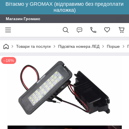
Вітаємо у GROMAX (відправимо без предоплати
наложка)
Магазин Громакс
Товари та послуги
Підсвітка номера ЛЕД
Порше
–16%