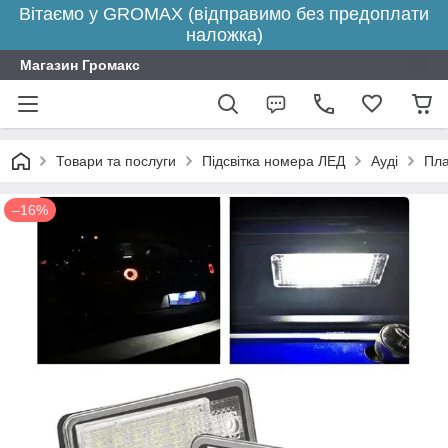
Вітаємо у GROMAX (відправимо без предоплати
наложка)
Магазин Громакс
Товари та послуги
Підсвітка номера ЛЕД
Ауді
Пла
–16%