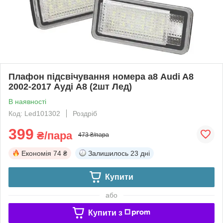
Плафон підсвічування номера а8 Audi A8
2002-2017 Ауді А8 (2шт Лед)
В наявності
Код: Led101302
Роздріб
399
₴/пара
473 ₴/пара
Економія
74 ₴
Залишилось
23 дні
Купити
або
Купити з