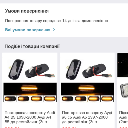
Умови повернення
Повернення товару впродовж 14 днів за домовленістю
Всі умови повернення
Подібні товари компанії
Повторювач повороту Audi
Повторювач повороту Ауді
Підс
A4 B5 1998-2000 Ауді А4
а6 с5 Audi A6 1997-2000
Audi
B5 до рестайлинг (2шт
до рестайлінг (2шт
(2шт
динамічні чорні ЛЕД)
динамічні чорні ЛЕД)