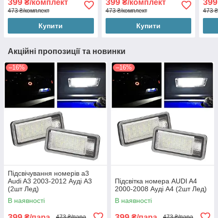
399
399
399
₴/комплект
₴/комплект
473 ₴/комплект
473 ₴/комплект
473 
Купити
Купити
Акційні пропозиції та новинки
–16%
–16%
Підсвічування номерів а3
Audi A3 2003-2012 Ауді А3
Підсвітка номера AUDI A4
(2шт Лед)
2000-2008 Ауді А4 (2шт Лед)
В наявності
В наявності
399
399
₴/пара
₴/пара
473 ₴/пара
473 ₴/пара