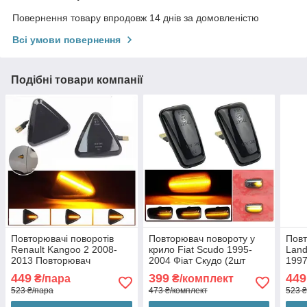
Повернення товару впродовж 14 днів за домовленістю
Всі умови повернення
Подібні товари компанії
Повторювачі поворотів
Повторювач повороту у
Повт
Renault Kangoo 2 2008-
крило Fiat Scudo 1995-
Land
2013 Повторювач
2004 Фіат Скудо (2шт
1997
повороту Рено Кенго 2
динамічні чорні ЛЕД)
Фріл
449
399
449
₴/пара
₴/комплект
(2шт динамічні чорні ЛЕД)
чорн
523 ₴/пара
473 ₴/комплект
523 ₴