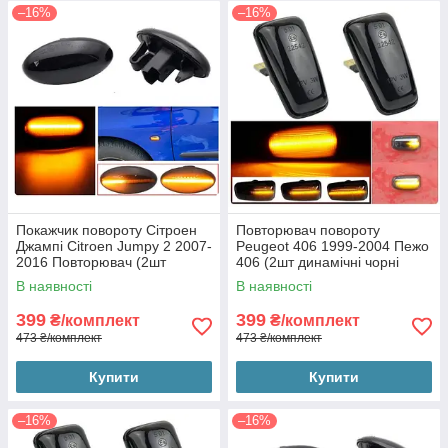
–16%
–16%
Покажчик повороту Сітроен
Повторювач повороту
Джампі Citroen Jumpy 2 2007-
Peugeot 406 1999-2004 Пежо
2016 Повторювач (2шт
406 (2шт динамічні чорні
динамічні чорні ЛЕД)
ЛЕД)
В наявності
В наявності
399
399
₴/комплект
₴/комплект
473 ₴/комплект
473 ₴/комплект
Купити
Купити
–16%
–16%