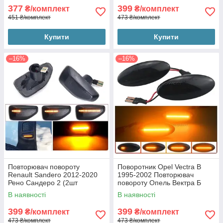
377
399
₴/комплект
₴/комплект
451 ₴/комплект
473 ₴/комплект
Купити
Купити
–16%
–16%
Повторювач повороту
Поворотник Opel Vectra B
Renault Sandero 2012-2020
1995-2002 Повторювач
Рено Сандеро 2 (2шт
повороту Опель Вектра Б
динамічні чорні ЛЕД)
(2шт динамічні чорні ЛЕД)
В наявності
В наявності
399
399
₴/комплект
₴/комплект
473 ₴/комплект
473 ₴/комплект