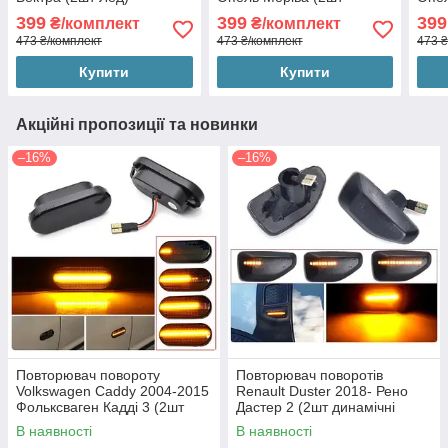
динамічні чорні ЛЕД)
дина
399
399
399
₴/комплект
₴/комплект
473 ₴/комплект
473 ₴/комплект
473 ₴
Купити
Купити
Акційні пропозиції та новинки
–16%
–16%
Повторювач повороту
Повторювач поворотів
Volkswagen Caddy 2004-2015
Renault Duster 2018- Рено
Фольксваген Кадді 3 (2шт
Дастер 2 (2шт динамічні
динамічні чорні ЛЕД)
чорні ЛЕД)
В наявності
В наявності