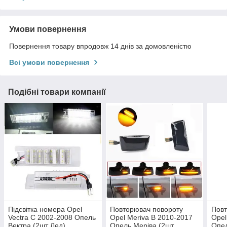
Умови повернення
Повернення товару впродовж 14 днів за домовленістю
Всі умови повернення
Подібні товари компанії
Підсвітка номера Opel
Повторювач повороту
Повт
Vectra C 2002-2008 Опель
Opel Meriva B 2010-2017
Opel
Вектра (2шт Лед)
Опель Меріва (2шт
Опел