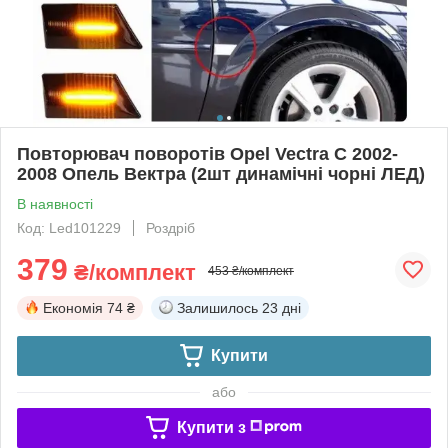
Повторювач поворотів Opel Vectra C 2002-
2008 Опель Вектра (2шт динамічні чорні ЛЕД)
В наявності
Код: Led101229
Роздріб
379
₴/комплект
453 ₴/комплект
Економія
74 ₴
Залишилось
23 дні
Купити
або
Купити з