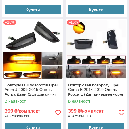
Купити
Купити
–16%
–16%
Повторювачі поворотів Opel
Повторювач повороту Opel
Astra J 2009-2015 Опель
Corsa E 2014-2019 Опель
Астра Джей (2шт динамічні
Корса Е (2шт динамічні чорні
чорні ЛЕД)
ЛЕД)
В наявності
В наявності
399
399
₴/комплект
₴/комплект
473 ₴/комплект
473 ₴/комплект
Купити
Купити