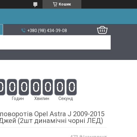
Кошик
+380 (98) 434-39-08
0
0
0
0
0
0
0
Годин
Хвилин
Секунд
оворотів Opel Astra J 2009-2015
Джей (2шт динамічні чорні ЛЕД)