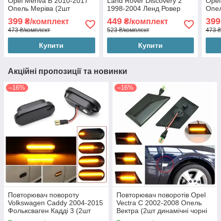
Opel Meriva B 2010-2017
Land Rover Discovery 2
Opel
Опель Меріва (2шт
1998-2004 Ленд Ровер
Опел
динамічні чорні ЛЕД)
Дискавері (2шт динамічні
дина
399
449
399
₴/комплект
₴/комплект
чорні ЛЕД)
473 ₴/комплект
523 ₴/комплект
473 ₴
Купити
Купити
Акційні пропозиції та новинки
–16%
–16%
Повторювач повороту
Повторювач поворотів Opel
Volkswagen Caddy 2004-2015
Vectra C 2002-2008 Опель
Фольксваген Кадді 3 (2шт
Вектра (2шт динамічні чорні
динамічні чорні ЛЕД)
ЛЕД)