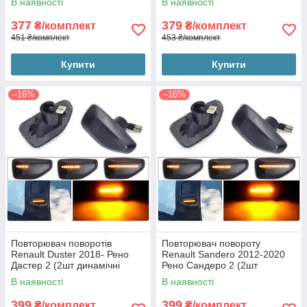
В наявності
В наявності
377
379
₴/комплект
₴/комплект
451 ₴/комплект
453 ₴/комплект
Купити
Купити
–16%
–16%
Повторювач поворотів
Повторювач повороту
Renault Duster 2018- Рено
Renault Sandero 2012-2020
Дастер 2 (2шт динамічні
Рено Сандеро 2 (2шт
чорні ЛЕД)
динамічні чорні ЛЕД)
В наявності
В наявності
399
399
₴/комплект
₴/комплект