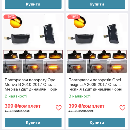
Купити
Купити
–16%
–16%
Повторювач повороту Opel
Повторювач поворотів Opel
Meriva B 2010-2017 Опель
Insignia A 2008-2017 Опель
Меріва (2шт динамічні чорні
Інсігнія (2шт динамічні чорні
ЛЕД)
ЛЕД)
В наявності
В наявності
399
399
₴/комплект
₴/комплект
473 ₴/комплект
473 ₴/комплект
Купити
Купити