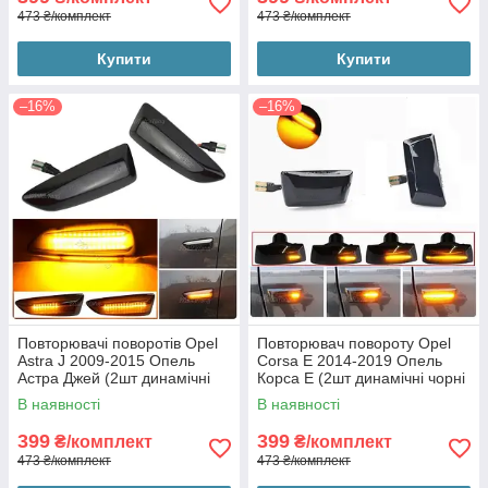
473 ₴/комплект
473 ₴/комплект
Купити
Купити
–16%
–16%
Повторювачі поворотів Opel
Повторювач повороту Opel
Astra J 2009-2015 Опель
Corsa E 2014-2019 Опель
Астра Джей (2шт динамічні
Корса Е (2шт динамічні чорні
чорні ЛЕД)
ЛЕД)
В наявності
В наявності
399
399
₴/комплект
₴/комплект
473 ₴/комплект
473 ₴/комплект