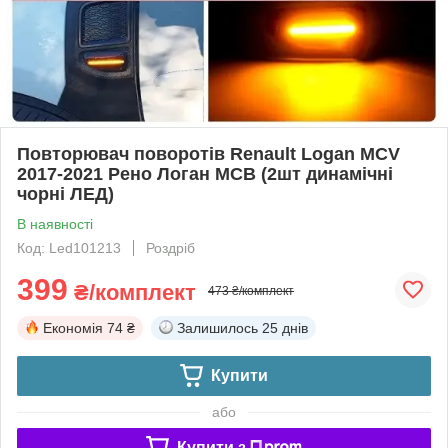
Повторювач поворотів Renault Logan MCV
2017-2021 Рено Логан МСВ (2шт динамічні
чорні ЛЕД)
В наявності
Код: Led101213
Роздріб
399
₴/комплект
473 ₴/комплект
Економія
74 ₴
Залишилось
25 днів
Купити
або
Купити з