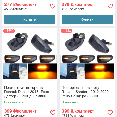
377
379
₴/комплект
₴/комплект
451 ₴/комплект
453 ₴/комплект
Купити
Купити
–16%
–16%
Повторювач поворотів
Повторювач повороту
Renault Duster 2018- Рено
Renault Sandero 2012-2020
Дастер 2 (2шт динамічні
Рено Сандеро 2 (2шт
чорні ЛЕД)
динамічні чорні ЛЕД)
В наявності
В наявності
399
399
₴/комплект
₴/комплект
473 ₴/комплект
473 ₴/комплект