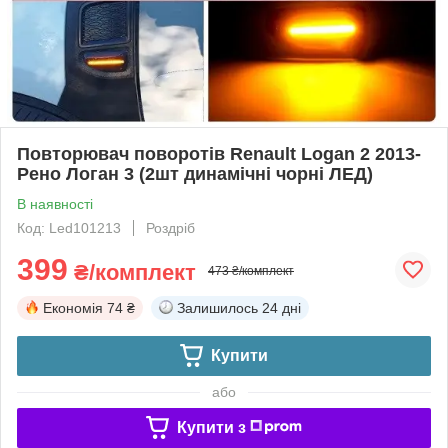
Повторювач поворотів Renault Logan 2 2013-
Рено Логан 3 (2шт динамічні чорні ЛЕД)
В наявності
Код: Led101213
Роздріб
399
₴/комплект
473 ₴/комплект
Економія
74 ₴
Залишилось
24 дні
Купити
або
Купити з