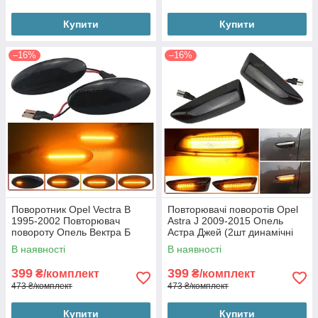
Купити
Купити
–16%
–16%
Поворотник Opel Vectra B
Повторювачі поворотів Opel
1995-2002 Повторювач
Astra J 2009-2015 Опель
повороту Опель Вектра Б
Астра Джей (2шт динамічні
(2шт динамічні чорні ЛЕД)
чорні ЛЕД)
В наявності
В наявності
399
399
₴/комплект
₴/комплект
473 ₴/комплект
473 ₴/комплект
Купити
Купити