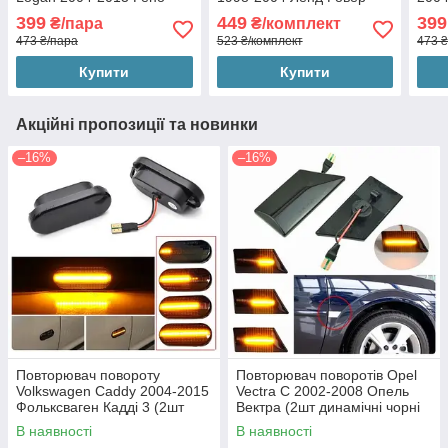
(2шт Лед)
Дискавері (2шт динамічні
Диск
399
449
399
₴/пара
₴/комплект
чорні ЛЕД)
чорн
473 ₴/пара
523 ₴/комплект
473 ₴
Купити
Купити
Акційні пропозиції та новинки
–16%
–16%
Повторювач повороту
Повторювач поворотів Opel
Volkswagen Caddy 2004-2015
Vectra C 2002-2008 Опель
Фольксваген Кадді 3 (2шт
Вектра (2шт динамічні чорні
динамічні чорні ЛЕД)
ЛЕД)
В наявності
В наявності