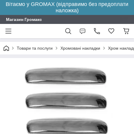
Вітаємо у GROMAX (відправимо без предоплати
наложка)
Магазин Громакс
Товари та послуги
Хромовані накладки
Хром накладк