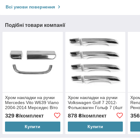
Всі умови повернення
Подібні товари компанії
Хром накладки на ручки
Хром накладки на ручки
Хром
Mercedes Vito W639 Viano
Volkswagen Golf 7 2012-
Rena
2004-2014 Мерседес Віто
Фольксваген Гольф 7 (4шт
Рено
639 Віано (задня 1шт
нержавіюча сталь)
нерж
329
878
356
₴/комплект
₴/комплект
нержавіюча сталь)
Купити
Купити