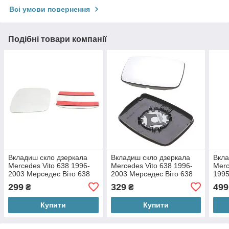
Всі умови повернення
Подібні товари компанії
Вкладиш скло дзеркала
Вкладиш скло дзеркала
Вкла
Mercedes Vito 638 1996-
Mercedes Vito 638 1996-
Merc
2003 Мерседес Віто 638
2003 Мерседес Віто 638
1995
(без рамки)
(без підігріва та рамкою)
(ліве
299
329
499
₴
₴
рам
Купити
Купити