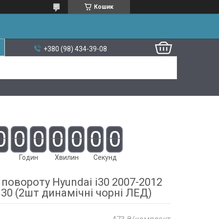
Кошик
+380 (98) 434-39-08
0
0
0
0
0
0
0
Годин
Хвилин
Секунд
повороту Hyundai i30 2007-2012
0 (2шт динамічні чорні ЛЕД)