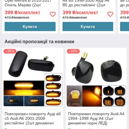
Opel Meriva B 2010-2017
A4 B5 1998-2000 Ауді А4
а6 с
Опель Меріва (2шт
B5 до рестайлинг (2шт
до р
динамічні чорні ЛЕД)
динамічні чорні ЛЕД)
дина
399
399
399
₴/комплект
₴/комплект
473 ₴/комплект
473 ₴/комплект
473 ₴
Купити
Купити
Акційні пропозиції та новинки
–16%
–16%
Повторювач повороту Ауді а6
Повторювач повороту Audi A4
с5 Audi A6 2001-2008
1994–1998 Ауді А4 (2шт
рестайлінг (2шт динамічні
динамічні чорні ЛЕД)
чорні ЛЕД)