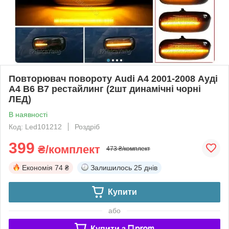
Повторювач повороту Audi A4 2001-2008 Ауді
А4 B6 B7 рестайлинг (2шт динамічні чорні
ЛЕД)
В наявності
Код: Led101212
Роздріб
399
₴/комплект
473 ₴/комплект
Економія
74 ₴
Залишилось
25 днів
Купити
або
Купити з