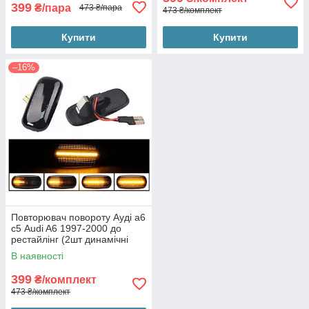
399
₴/пара
473 ₴/пара
473 ₴/комплект
Купити
Купити
–16%
Повторювач повороту Ауді а6
с5 Audi A6 1997-2000 до
рестайлінг (2шт динамічні
чорні ЛЕД)
В наявності
399
₴/комплект
473 ₴/комплект