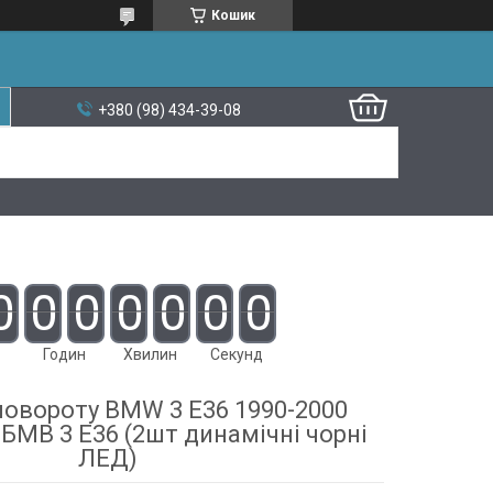
Кошик
+380 (98) 434-39-08
0
0
0
0
0
0
0
Годин
Хвилин
Секунд
овороту BMW 3 E36 1990-2000
МВ 3 Е36 (2шт динамічні чорні
ЛЕД)