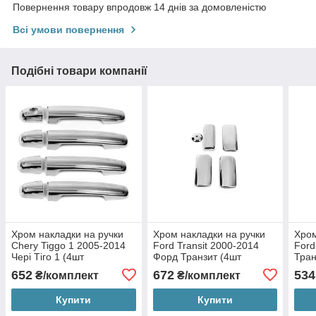
Повернення товару впродовж 14 днів за домовленістю
Всі умови повернення
Подібні товари компанії
Хром накладки на ручки
Хром накладки на ручки
Хром
Chery Tiggo 1 2005-2014
Ford Transit 2000-2014
Ford
Чері Тіго 1 (4шт
Форд Транзит (4шт
Тран
нержавіюча сталь)
нержавіюча сталь)
стал
652
672
534
₴/комплект
₴/комплект
Купити
Купити