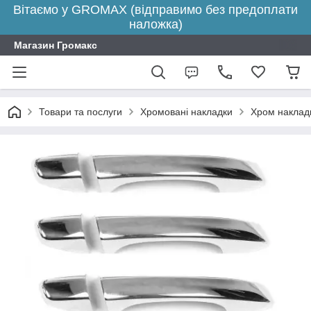
Вітаємо у GROMAX (відправимо без предоплати
наложка)
Магазин Громакс
Товари та послуги
Хромовані накладки
Хром накладк