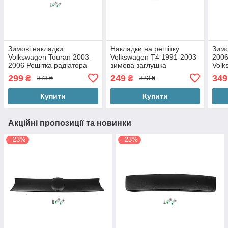
Зимові накладки
Накладки на решітку
Зимо
Volkswagen Touran 2003-
Volkswagen T4 1991-2003
2006
2006 Решітка радіатора
зимова заглушка
Volk
Тоуран на зимова
радіатора Фольксваген Т4
Краф
299
249
349
₴
₴
373 ₴
323 ₴
накладка решітки
Транспортер накладка
на б
радіатора
Купити
Купити
Акційні пропозиції та новинки
–23%
–23%