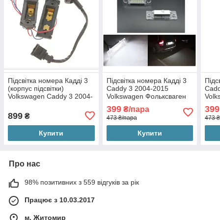
Підсвітка номера Кадді 3
Підсвітка номера Кадді 3
Підс
(корпус підсвітки)
Caddy 3 2004-2015
Cadd
Volkswagen Caddy 3 2004-
Volkswagen Фольксваген
Volk
2015 VW Фольксваген
(2шт Лед)
(2шт
399
399
₴/пара
899
₴
473 ₴/пара
473 
Купити
Купити
Про нас
98% позитивних з 559 відгуків за рік
Працює з 10.03.2017
м. Житомир