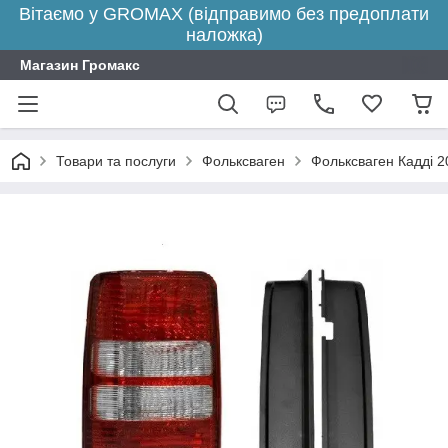
Вітаємо у GROMAX (відправимо без предоплати
наложка)
Магазин Громакс
Товари та послуги
Фольксваген
Фольксваген Кадді 