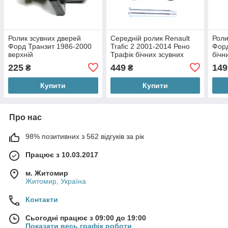
Ролик зсувних дверей
Середній ролик Renault
Роли
Форд Транзит 1986-2000
Trafic 2 2001-2014 Рено
Форд
верхній
Трафік бічних зсувних
бічн
дверей (лівий сторона
225
449
149
₴
₴
водія)
Купити
Купити
Про нас
98% позитивних з 562 відгуків за рік
Працює з 10.03.2017
м. Житомир
Житомир, Україна
Контакти
Сьогодні працює з 09:00 до 19:00
Показати весь графік роботи