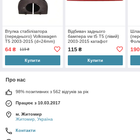
Втулка стабілізатора
Відбивач заднього
Шла
(переднього) Volkswagen
бампера vw t5 Т5 (лівий)
(пер
T5 2003-2015 (d=24mm)
2003-2015 катафот
Фоль
Фольксваген Т5
Volkswagen заднього
201
64
115
190
₴
₴
119 ₴
Фольксваген VW T5
Купити
Купити
Про нас
98% позитивних з 562 відгуків за рік
Працює з 10.03.2017
м. Житомир
Житомир, Україна
Контакти