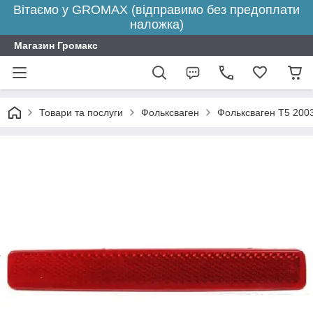
Вітаємо у GROMAX (відправимо без предоплати
наложка)
Магазин Громакс
Товари та послуги
Фольксваген
Фольксваген Т5 200