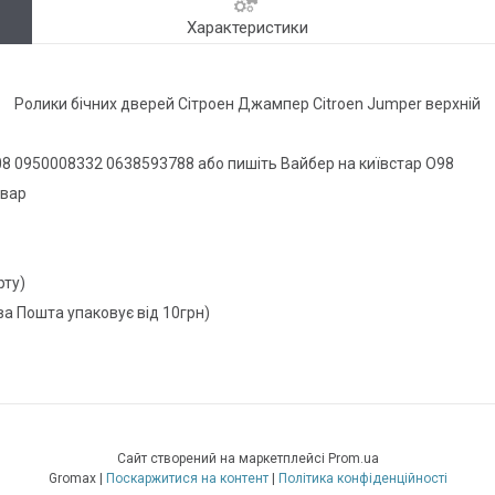
Характеристики
Ролики бічних дверей Сітроен Джампер Citroen Jumper верхній
8 0950008332 0638593788 або пишіть Вайбер на київстар О98
овар
рту)
ва Пошта упаковує від 10грн)
Сайт створений на маркетплейсі
Prom.ua
Gromax |
Поскаржитися на контент
|
Політика конфіденційності